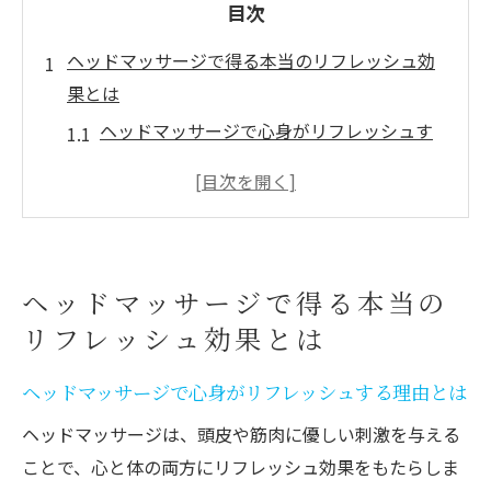
目次
ヘッドマッサージで得る本当のリフレッシュ効
果とは
ヘッドマッサージで心身がリフレッシュす
る理由とは
頭皮マッサージがもたらす自律神経の整え
方
リフレッシュ効果を最大化するヘッドマッ
ヘッドマッサージで得る本当の
サージ法
リフレッシュ効果とは
ヘッドマッサージのリラックス作用と日常
活用術
ヘッドマッサージで心身がリフレッシュする理由とは
頭リフレッシャーの口コミから見る実感ポ
ヘッドマッサージは、頭皮や筋肉に優しい刺激を与える
イント
ことで、心と体の両方にリフレッシュ効果をもたらしま
だるさや赤みの原因から見る安全なケア方法