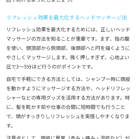
紹介
施術後の不調と好転反応を見極めるポイント
リフレッシュ効果を最大化するヘッドマッサージ法
ヘッドマッサージ後のだるさと好転反応の
リフレッシュ効果を最大化するためには、正しいヘッド
違い
マッサージの方法を知ることが重要です。まず、指の腹
施術後に赤みが出た場合の正しい対応法
を使い、頭頂部から側頭部、後頭部へと円を描くように
ヘッドマッサージの不調が長引く場合の対
やさしくマッサージします。強く押しすぎず、心地よい
策
圧で3〜5分ほど行うのがポイントです。
水分補給で和らげる施術後の体調管理
自宅で手軽にできる方法としては、シャンプー時に頭皮
好転反応を見極めて安心してリフレッシュ
を動かすようにマッサージする方法や、ヘッドリフレッ
する方法
シャーなどの専用グッズを活用する方法があります。特
安心してリフレッシュするためのヘッドマッサ
に、髪を乾かす前や仕事の合間に短時間でも行うこと
ージ実践法
で、頭がすっきりしリフレッシュを実感しやすくなりま
ヘッドマッサージを安全に行うためのセル
す。
フケア法
注意点として、頭皮に異常（赤み・痛み・湿疹など）が