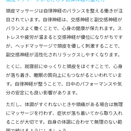
ヘッドマッサージ中に注意したい体調の変
頭皮マッサージは自律神経のバランスを整える働きが注
化
目されています。自律神経は、交感神経と副交感神経が
バランスよく働くことで、心身の健康が保たれます。ス
継続できるセルフヘッドマッサージのコツ
トレスや疲労が溜まると交感神経が優位になりがちです
老廃物が溜まりやすい頭皮エリアとケアのコツ
が、ヘッドマッサージで頭皮を優しく刺激することで、
ヘッドマッサージで老廃物が溜まりやすい
副交感神経が活性化されリラックスしやすくなります。
部位を知る
とくに、就寝前にゆっくりと頭皮をほぐすことで、心身
前頭筋・側頭筋をケアするマッサージポイ
が落ち着き、睡眠の質向上にもつながるといわれていま
ント
す。自律神経が整うことで、日中のパフォーマンスや気
首や耳周りのヘッドマッサージで感じる効
分の安定にも良い影響があります。
果
ただし、体調がすぐれないときや頭痛がある場合は無理
自宅でできる老廃物ケアのヘッドマッサー
にマッサージを行わず、症状が落ち着いてから取り入れ
ジ術
ることが大切です。自身の体調に合わせて無理のない範
頭リフレッシャー効果を高めるケア方法の
囲で続けるようにしましょう。