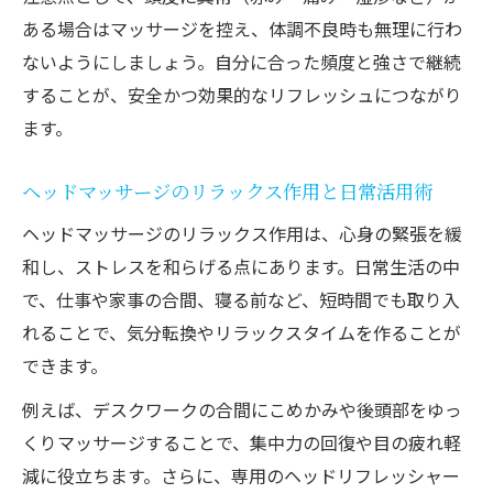
リフレッシュ効果を実感する継続的なマッ
ある場合はマッサージを控え、体調不良時も無理に行わ
サージ習慣
ないようにしましょう。自分に合った頻度と強さで継続
頭皮マッサージで安心して効果を得るポイ
することが、安全かつ効果的なリフレッシュにつながり
ント
ます。
ヘッドマッサージ実践後の正しいアフター
ケア法
ヘッドマッサージのリラックス作用と日常活用術
口コミを活用した自分に合うマッサージ方
ヘッドマッサージのリラックス作用は、心身の緊張を緩
法の発見
和し、ストレスを和らげる点にあります。日常生活の中
で、仕事や家事の合間、寝る前など、短時間でも取り入
れることで、気分転換やリラックスタイムを作ることが
できます。
例えば、デスクワークの合間にこめかみや後頭部をゆっ
くりマッサージすることで、集中力の回復や目の疲れ軽
減に役立ちます。さらに、専用のヘッドリフレッシャー