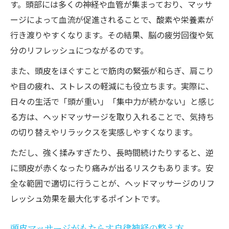
す。頭部には多くの神経や血管が集まっており、マッサ
ヘッドマッサージで赤みが出る原因と予防
ージによって血流が促進されることで、酸素や栄養素が
策
行き渡りやすくなります。その結果、脳の疲労回復や気
だるさを感じるヘッドマッサージ後の対処
分のリフレッシュにつながるのです。
法
また、頭皮をほぐすことで筋肉の緊張が和らぎ、肩こり
安全なヘッドマッサージ実践の注意点とは
や目の疲れ、ストレスの軽減にも役立ちます。実際に、
頭皮マッサージで炎症を避ける正しい方法
日々の生活で「頭が重い」「集中力が続かない」と感じ
やめたほうがいいケースの見極めポイント
る方は、ヘッドマッサージを取り入れることで、気持ち
セルフヘッドマッサージ時に気をつけたいポイ
の切り替えやリラックスを実感しやすくなります。
ント
ただし、強く揉みすぎたり、長時間続けたりすると、逆
セルフヘッドマッサージの基本と正しい手
に頭皮が赤くなったり痛みが出るリスクもあります。安
順
全な範囲で適切に行うことが、ヘッドマッサージのリフ
頭皮マッサージで失敗しない圧のかけ方
レッシュ効果を最大化するポイントです。
リフレッシュ効果を高めるセルフケアの秘
頭皮マッサージがもたらす自律神経の整え方
訣