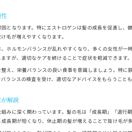
毎日できる抜け毛対策習慣を身につけよう
連性
抜け毛の不安を減らすための実践的ヒント
要因となります。特にエストロゲンは髪の成長を促進し、
抜け毛対策で女性ホルモンを意識したケアを
抜け毛が増えやすくなります。
抜け毛と向き合うポジティブ思考のすすめ
は、ホルモンバランスが乱れやすくなり、多くの女性が一
男性と女性で異なるホルモンと髪の関係を解説
しますが、適切なケアを続けることで症状を軽減できます
抜け毛対策は男女でホルモンの違いを理解
を整え、栄養バランスの良い食事を意識しましょう。特に
男性と女性の抜け毛ホルモンバランス比較
ンバランスの検査を受け、適切なアドバイスをもらうこと
女性ホルモンと男性ホルモンの髪への影響
抜け毛対策 男女の体質別ポイントを紹介
家が解説
男性と女性の抜け毛症状と対策の違いとは
仕組みに深く関わっています。髪の毛は「成長期」「退行
と成長期が短くなり、休止期の髪が増えることで抜け毛が