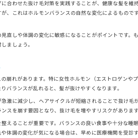
グに合わせた抜け毛対策を実践することが、健康な髪を維
抜け毛対策のためのホルモン乱れサイン解説
すが、これはホルモンバランスの自然な変化によるもので
抜け毛が増える前に気づくべき体調の変化
ホルモンバランス乱れと抜け毛の警告サイン
の見直しや体調の変化に敏感になることがポイントです。
婦人科チェックで早期抜け毛対策を始めよう
討しましょう。
抜け毛増加とホルモン異常の関わりを見極める
女性ホルモンと髪の毛が密接に関わる理由
れ
女性ホルモンが抜け毛対策に重要な理由
スの崩れがあります。特に女性ホルモン（エストロゲンや
抜け毛を防ぐには女性ホルモンの知識を強化
たりバランスが乱れると、髪が抜けやすくなります。
女性ホルモンと髪の成長サイクルの秘密
が急激に減少し、ヘアサイクルが短縮されることで抜け毛
抜け毛対策で女性ホルモンの役割を見直そう
ランスを崩す要因となり、抜け毛を増やすリスクがありま
女性ホルモン不足が髪に与える影響と対策
を整えることが重要です。バランスの良い食事や十分な睡
抜け毛対策で自信を取り戻すためのヒント集
毛や体調の変化が気になる場合は、早めに医療機関を受診
抜け毛対策で健康的な髪と自信を取り戻す法