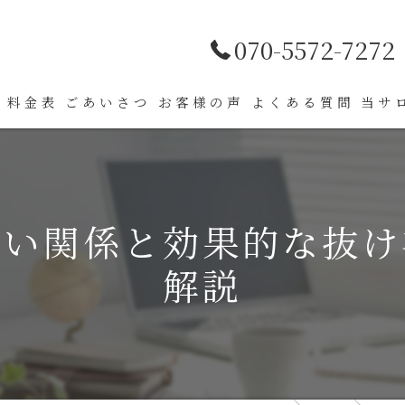
070-5572-7272
料金表
ごあいさつ
お客様の声
よくある質問
当サ
薄毛
肌ト
深い関係と効果的な抜け
髪質
解説
パー
カラ