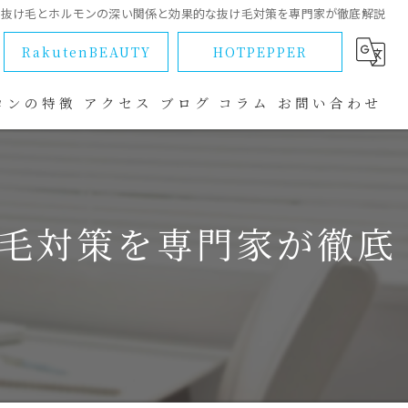
抜け毛とホルモンの深い関係と効果的な抜け毛対策を専門家が徹底解説
RakutenBEAUTY
HOTPEPPER
ロンの特徴
アクセス
ブログ
コラム
お問い合わせ
ラブル
毛対策を専門家が徹底
改善
マ
ー