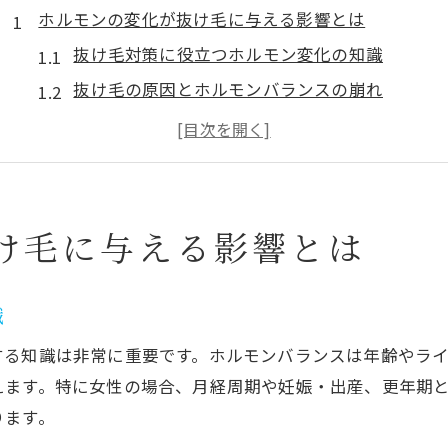
ホルモンの変化が抜け毛に与える影響とは
抜け毛対策に役立つホルモン変化の知識
抜け毛の原因とホルモンバランスの崩れ
女性ホルモンの変動と抜け毛増加の関連性
ホルモンと抜け毛のメカニズムを専門家が解説
抜け毛対策のカギはホルモンケアにあり
抜け毛対策に役立つ生活習慣の見直しポイント
け毛に与える影響とは
抜け毛対策には生活習慣の改善が効果的
ホルモンバランスを整える食事と抜け毛対策
識
睡眠とストレス管理が抜け毛対策の基本
する知識は非常に重要です。ホルモンバランスは年齢やラ
抜け毛対策と運動習慣の相乗効果とは
えます。特に女性の場合、月経周期や妊娠・出産、更年期
日常で実践できる簡単な抜け毛対策ポイント
ります。
ホルモンバランス乱れと抜け毛増加のサインに注目