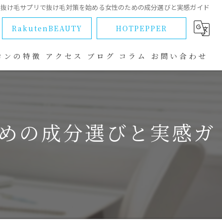
抜け毛サプリで抜け毛対策を始める女性のための成分選びと実感ガイド
RakutenBEAUTY
HOTPEPPER
ロンの特徴
アクセス
ブログ
コラム
お問い合わせ
ラブル
めの成分選びと実感ガ
改善
マ
ー