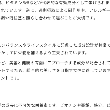
酸、ビタミンB群などが代表的な有効成分として挙げられま
抜け毛対策サプリで髪のボリュームを復活
されています。逆に、過剰摂取による副作用や、アレルギ
栄養補給が導く抜け毛対策の具体的な効果
体調や既往歴と照らし合わせて選ぶことが大切です。
女性に適した抜け毛サプリの取り入れ方
抜け毛サプリのボリュームアップ実感談
抜け毛に効くサプリ女性が選ぶ理由
モンバランスやライフスタイルに配慮した成分設計が特徴
亜鉛やビオチンで始める抜け毛対策法
をかけずに栄養を補えるよう工夫されています。
亜鉛とビオチンの抜け毛対策効果を解説
など、美容と健康の両面にアプローチする成分が配合され
抜け毛サプリ亜鉛配合の必要性と選び方
ートするため、総合的な美しさを目指す女性に適していま
女性向け抜け毛サプリで栄養補給を習慣化
イントです。
抜け毛対策で注目のビオチンの働きとは
市販サプリの亜鉛・ビオチン活用術
サプリで感じる抜け毛予防の違いを検証
髪の成長に不可欠な栄養素です。ビオチンや亜鉛、鉄分、ビ
抜け毛対策サプリで得られる実際の変化