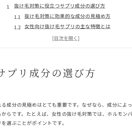
抜け毛対策に役立つサプリ成分の選び方
抜け毛対策に効果的な成分の見極め方
女性向け抜け毛サプリの主な特徴とは
抜け毛サプリ選びで押さえたい栄養素
亜鉛とビオチンが抜け毛対策に重要な理由
市販サプリと抜け毛対策の相性を考える
女性向け抜け毛サプリの実感ポイント
サプリ成分の選び方
抜け毛対策で感じる変化とサプリの実力
女性が実感しやすい抜け毛サプリの特徴
市販抜け毛サプリの体感効果を比較する
れる成分の見極めはとても重要です。なぜなら、成分によ
抜け毛サプリの実感が表れるタイミング
るからです。たとえば、女性の抜け毛対策では、ホルモン
継続で実感する抜け毛対策のポイント
リを選ぶことがポイントです。
抜け毛サプリでボリュームを取り戻すコツ