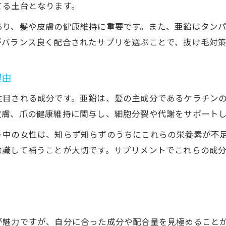
てる土台となります。
女性の抜け毛予防にサプリが有効な理由
あり、髪や皮膚の健康維持に重要です。また、亜鉛はタン
抜け毛サプリおすすめの比較ポイント
がバランス良く配合されたサプリを選ぶことで、抜け毛対
市販サプリと抜け毛対策の違いを解説
サプリで抜け毛に効く実感のポイント
理由
市販サプリを活用した抜け毛対策の実践法
注目される成分です。亜鉛は、髪の主成分であるケラチン
市販の抜け毛サプリで始める抜け毛対策
皮膚、爪の健康維持に関与し、細胞分裂や代謝をサポート
抜け毛サプリドラックストア購入の利点
ト中の女性は、知らず知らずのうちにこれらの栄養素が不
女性に人気の抜け毛サプリ活用術
意識して補うことが大切です。サプリメントでこれらの成
抜け毛対策サプリを継続するコツと注意点
市販抜け毛サプリの効果的な取り入れ方
る
が魅力ですが、自分に合った成分や配合量を見極めること