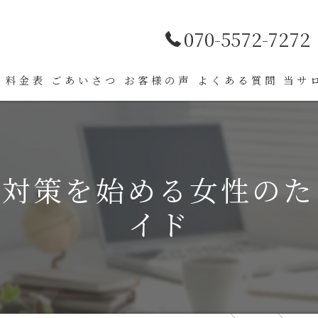
070-5572-7272
料金表
ごあいさつ
お客様の声
よくある質問
当サ
薄毛
肌ト
毛対策を始める女性のた
髪質
イド
パー
カラ