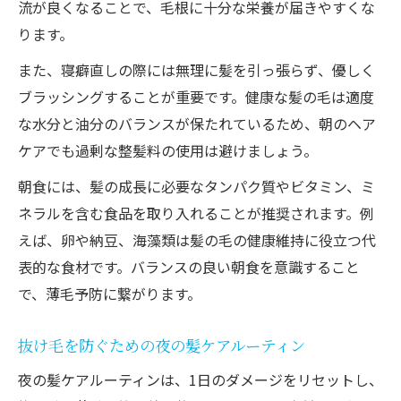
流が良くなることで、毛根に十分な栄養が届きやすくな
抜け毛予防に欠かせない生活改善方法
ります。
薄毛対策で見直したい生活習慣のポイント
また、寝癖直しの際には無理に髪を引っ張らず、優しく
抜け毛防止に役立つ質の良い睡眠のとり方
ブラッシングすることが重要です。健康な髪の毛は適度
健康な髪を保つためのストレスケア方法
な水分と油分のバランスが保たれているため、朝のヘア
運動習慣が髪の毛の健康に与える効果
ケアでも過剰な整髪料の使用は避けましょう。
日常でできる簡単な薄毛対策の実践例
朝食には、髪の成長に必要なタンパク質やビタミン、ミ
頭皮から始める髪の健康セルフチェック
ネラルを含む食品を取り入れることが推奨されます。例
健康な髪と頭皮を見分けるセルフチェック
えば、卵や納豆、海藻類は髪の毛の健康維持に役立つ代
法
表的な食材です。バランスの良い朝食を意識すること
薄毛対策で知っておきたい頭皮の特徴
で、薄毛予防に繋がります。
抜け毛のサインを見逃さないチェックポイ
ント
抜け毛を防ぐための夜の髪ケアルーティン
健康な髪を育てる頭皮環境の整え方
夜の髪ケアルーティンは、1日のダメージをリセットし、