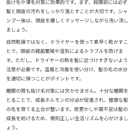
毎日のセルフチェックで髪の毛を守る秘訣
抜け毛や薄毛対策に効果的です。まず、就寝前には必ず
自然乾燥とドライヤー正しい乾かし方とは
髪と頭皮の汚れをしっかり落とすことが大切です。シャ
ンプー後は、頭皮を優しくマッサージしながら洗い流し
薄毛対策に効果的なドライヤーの使い方
ましょう。
髪の毛の健康を守る乾かし方のポイント
自然乾燥ではなく、ドライヤーを使って素早く乾かすこ
抜け毛を防ぐ自然乾燥とドライヤーの違い
とで、頭皮の雑菌繁殖や湿気によるトラブルを防げま
健康な髪を維持する温度調整のコツ
す。ただし、ドライヤーの熱を髪に近づけすぎないよう
効率的な乾燥方法で薄毛リスクを減らす
注意が必要です。温風と冷風を使い分け、髪の毛の水分
薄毛対策に有効な新発見セルフケア法
を適切に保つことがポイントです。
最新の薄毛対策セルフケア法を徹底解説
睡眠の質も抜け毛対策には欠かせません。十分な睡眠を
髪の毛の健康を守る話題の頭皮ケア術
とることで、成長ホルモンの分泌が促進され、健康な髪
抜け毛予防に役立つホームケアアイデア
の毛を育てる土台が整います。夜更かしや寝不足は髪の
健康な髪を取り戻すセルフマッサージ方法
成長を妨げるため、規則正しい生活リズムを心がけまし
薄毛対策に注目の新成分と活用法
ょう。