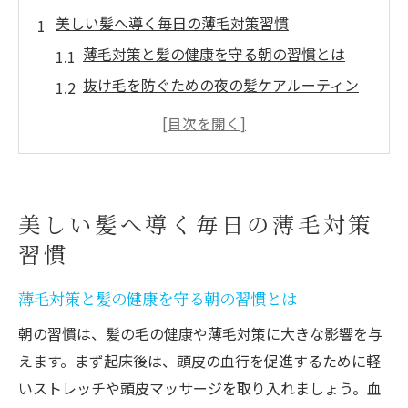
美しい髪へ導く毎日の薄毛対策習慣
薄毛対策と髪の健康を守る朝の習慣とは
抜け毛を防ぐための夜の髪ケアルーティン
健康な髪を育てる正しいブラッシング法
薄毛対策に役立つ頭皮マッサージのコツ
毎日のシャンプーで意識したいポイント
健康な髪を育むための食事と栄養術
美しい髪へ導く毎日の薄毛対策
髪の毛の健康に効くおすすめ食べ物
習慣
薄毛対策に重要な栄養素と摂取方法
薄毛対策と髪の健康を守る朝の習慣とは
抜け毛予防に役立つバランスの良い食事法
健康な髪を育てるためのサプリ活用術
朝の習慣は、髪の毛の健康や薄毛対策に大きな影響を与
えます。まず起床後は、頭皮の血行を促進するために軽
タンパク質とビタミンの効果的な取り入れ
いストレッチや頭皮マッサージを取り入れましょう。血
方