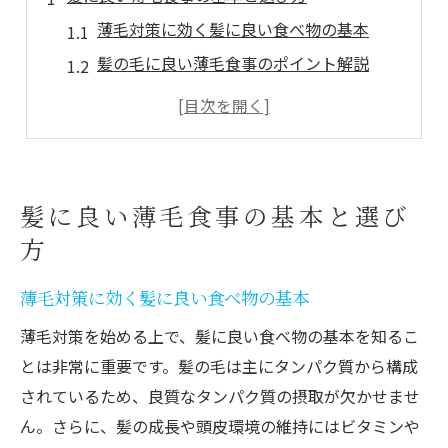
薄毛対策に効く髪に良い食べ物の基本
髪の毛に良い薄毛食事のポイント解説
男性女性別に薄毛対策食事を選ぶコツ
薄毛食事メニューの栄養バランスの考え方
薄毛対策で注目される食事の選び方とは
薄毛対策で注目の食材と食事メニュー紹介
髪に良い薄毛食事の基本と選び
薄毛対策におすすめの人気食材を徹底解説
方
髪の毛に良い食事メニューの具体例まとめ
薄毛対策に効く髪に良い食べ物の基本
薄毛食事メニュー選びで意識したい栄養素
男性向け薄毛対策メニューのポイント紹介
薄毛対策を始める上で、髪に良い食べ物の基本を知るこ
とは非常に重要です。髪の毛は主にタンパク質から構成
薄毛に効くと注目の食材の特徴と調理法
されているため、良質なタンパク質の摂取が欠かせませ
バナナは薄毛に効く？実際の効果を検証
ん。さらに、髪の成長や頭皮環境の維持にはビタミンや
薄毛対策でバナナは本当に効果的なのか