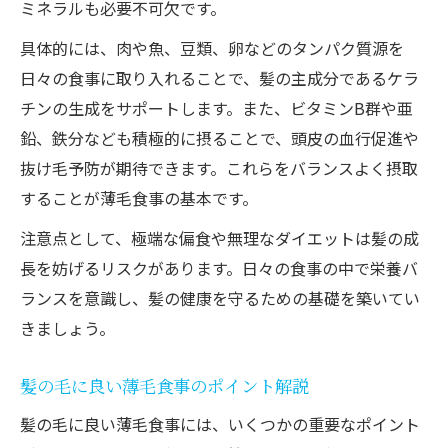
ミネラルも必要不可欠です。
バナナが髪の毛に良い理由と栄養素の解説
具体的には、肉や魚、豆類、卵などのタンパク質源を
薄毛食事にバナナを取り入れるメリット
日々の食事に取り入れることで、髪の主成分であるケラ
バナナとほかの薄毛対策食材の違いを比較
チンの生成をサポートします。また、ビタミンB群や亜
男性が気になるバナナの薄毛改善効果とは
鉛、鉄分なども積極的に摂ることで、頭皮の血行促進や
男性におすすめの薄毛予防食とは何か
抜け毛予防が期待できます。これらをバランスよく摂取
男性向け薄毛対策に効果的な食事習慣
することが薄毛食事の基本です。
薄毛食事で男性が意識したい食材選び
注意点として、極端な偏食や無理なダイエットは髪の成
髪の毛にいい食べ物ランキング男性版紹介
長を妨げるリスクがあります。日々の食事の中で栄養バ
男性の薄毛対策に役立つ栄養素と食事法
ランスを意識し、髪の健康を守るための基礎を築いてい
きましょう。
薄毛に効く食べ物男性向けの実践例まとめ
食生活を変えて薄毛改善を目指す方法
髪の毛に良い薄毛食事のポイント解説
薄毛対策で食生活を見直すべき理由
髪の毛に良い薄毛食事には、いくつかの重要なポイント
毎日の薄毛食事改善で変化を実感する方法