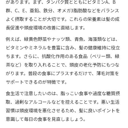
があります。まず、タンパク質とともにビタミンA、B
髪の毛に良い食事生活リズムの作り方
群、C、E、亜鉛、鉄分、オメガ3脂肪酸などをバランス
薄毛改善のための食事日誌活用術とは
よく摂取することが大切です。これらの栄養素は髪の成
バランス重視の薄毛対策食事のコツ紹介
長促進や頭皮環境の改善に直結します。
薄毛と食事の関係性は本当にあるのか
例えば、緑黄色野菜やナッツ類、青魚、海藻類などは、
薄毛食事関係ない説を科学的に検証する
ビタミンやミネラルを豊富に含み、髪の健康維持に役立
薄毛対策と食事の因果関係を考察する
ちます。さらに、抗酸化作用のある食品（ベリー類、緑
髪の毛に良い食事が薄毛に与える影響
茶など）を取り入れることで、頭皮の老化予防にもつな
薄毛対策の食事法が持つ実際の効果とは
がります。普段の食事にプラスするだけで、薄毛対策を
サポートできるのが特徴です。
薄毛改善に必要な食事の位置づけを解説
食生活で注意したいのは、脂っこい食事や過度な糖質摂
取、過剰なアルコールなどを控えることです。悪い生活
習慣は頭皮環境を悪化させるため、髪に良いポイントを
意識して毎日の食事を見直しましょう。