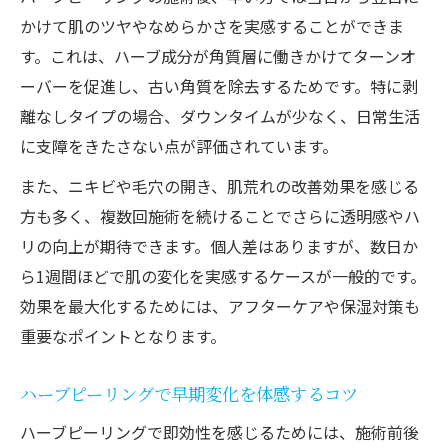
ハーブピーリング施術後の肌改善までの流
かけて肌のツヤやなめらかさを実感することができま
れ
す。これは、ハーブ成分が角質層に働きかけてターンオ
ーバーを促進し、古い角質を除去するためです。特に剥
ハーブピーリングの即効性と持続性の違い
離なしタイプの場合、ダウンタイムが少なく、日常生活
に着目
に支障をきたさない点が評価されています。
効果発現までのケア方法とアフターサポー
ト
また、ニキビや毛穴の開き、肌荒れの改善効果を感じる
方も多く、複数回施術を続けることでさらに透明感やハ
剥離あり・なしで変わる効果の見え方を比
リの向上が期待できます。個人差はありますが、数日か
較
ら1週間ほどで肌の変化を実感するケースが一般的です。
即効性重視なら知りたいハーブピーリングの特
効果を最大化するためには、アフターケアや保湿対策も
徴
重要なポイントとなります。
ハーブピーリング即効性の秘密と成分の特
徴
ハーブピーリングで早期変化を体感するコツ
即効性が高いハーブピーリングの選び方の
ハーブピーリングで即効性を感じるためには、施術前後
ポイント