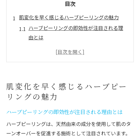
目次
肌変化を早く感じるハーブピーリングの魅力
ハーブピーリングの即効性が注目される理
由とは
肌質改善へ導くハーブピーリングの効果実
感
ハーブピーリングで早期変化を体感するコ
ツ
肌変化を早く感じるハーブピー
即効性を重視したハーブピーリングの選び
リングの魅力
方
ハーブピーリングの実際の肌変化を口コミ
ハーブピーリングの即効性が注目される理由とは
から検証
ハーブピーリングは、天然由来の成分を使用して肌のタ
剥離なしハーブピーリングの即効実感はいつか
ーンオーバーを促進する施術として注目されています。
ら？