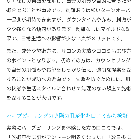
り・なしの特徴を理解し、自分の肌質や目的に合った施
関係
術を選ぶことが重要です。剥離ありは強いターンオーバ
ー促進が期待できますが、ダウンタイムや赤み、刺激が
敏感肌に安心なハーブピーリングのメリット
やや強くなる傾向があります。剥離なしはマイルドな効
敏感肌でも安心して受けられるハーブピー
果で、日常生活への影響が少ない点がメリットです。
リング
自然由来成分による刺激の少ない施術の特
また、成分や施術方法、サロンの実績や口コミも選び方
徴
のポイントとなります。初めての方は、カウンセリング
で自分の肌悩みや希望をしっかり伝え、適切な提案を受
敏感肌向けハーブピーリングの即効性と安
けることが成功への近道です。失敗を防ぐためには、肌
全性
の状態や生活スタイルに合わせて無理のない頻度で施術
低刺激ハーブピーリングで期待できる効果
を受けることが大切です。
まとめ
敏感肌の方が選ぶべき施術方法と注意点
ハーブピーリングの実際の肌変化を口コミから検証
実際にハーブピーリングを体験した方の口コミでは、
「施術直後に肌がワントーン明るくなった」「数日後に