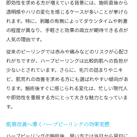
即効性を求める方が増えている背景には、施術直後から
剥離なしハーブピーリングの効果は何日後
透明感やハリの変化を感じるケースが多いことが挙げら
から？
れます。特に、剥離の有無によってダウンタイムや刺激
ハーブピーリング剥離なし経過と即効性の
の程度が異なり、手軽さと効果の両立が期待できる点が
関係
人気の理由です。
ニキビ跡改善に期待できる剥離なし施術の
従来のピーリングでは赤みや痛みなどのリスクが心配さ
実感時期
れがちですが、ハーブピーリングは比較的肌への負担が
剥離なしハーブピーリングで実感する肌変
少ないとされています。さらに、毛穴の詰まりやニキ
化の流れ
ビ、肌荒れの改善を求める方にも選ばれやすい傾向があ
頻度と即効性を両立させるポイントを徹底
ります。施術後すぐに感じられる変化は、忙しい現代人
解説
や即効性を重視する方にとって大きな魅力となっていま
ハーブピーリング後の効果が現れるタイミング
す。
解説
肌質改善へ導くハーブピーリングの効果実感
ハーブピーリング効果はいつから現れるの
か徹底解説
ハーブピーリングの施術後、早い方では当日から翌日に