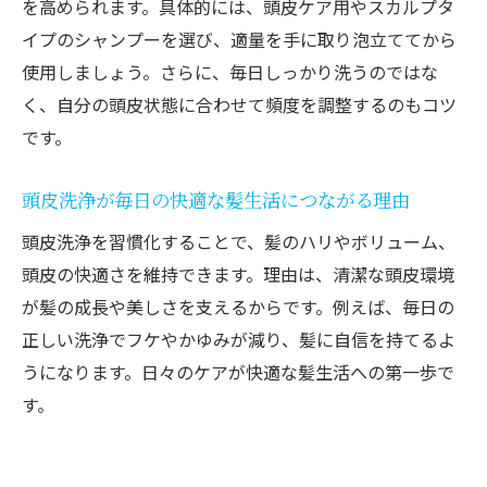
を高められます。具体的には、頭皮ケア用やスカルプタ
頭皮洗浄でかゆみや匂いを軽減する方法
イプのシャンプーを選び、適量を手に取り泡立ててから
女性が気になる頭皮の匂い対策に洗浄を強
使用しましょう。さらに、毎日しっかり洗うのではな
化
く、自分の頭皮状態に合わせて頻度を調整するのもコツ
頭皮洗浄シャンプーでかゆみを予防するコ
です。
ツ
頭皮洗浄が毎日の快適な髪生活につながる理由
市販製品を活用した頭皮洗浄と匂いケア術
頭皮洗浄を習慣化することで、髪のハリやボリューム、
頭皮洗浄に適した成分で快適な毎日を実現
頭皮の快適さを維持できます。理由は、清潔な頭皮環境
スカルプシャンプーによる頭皮の清潔習慣
が髪の成長や美しさを支えるからです。例えば、毎日の
クレンジングシャンプーの正しい使い方とは
正しい洗浄でフケやかゆみが減り、髪に自信を持てるよ
頭皮洗浄に適したクレンジングシャンプー
うになります。日々のケアが快適な髪生活への第一歩で
の使い方
す。
女性向けクレンジングシャンプーの洗浄ポ
イント