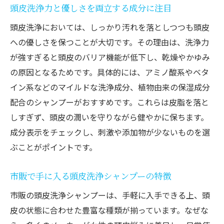
頭皮洗浄を続けることで得られる快適な変
頭皮洗浄力と優しさを両立する成分に注目
化
頭皮洗浄においては、しっかり汚れを落としつつも頭皮
頭皮洗浄が美髪への第一歩となる理由
への優しさを保つことが大切です。その理由は、洗浄力
美髪を守るための頭皮洗浄習慣のすすめ
が強すぎると頭皮のバリア機能が低下し、乾燥やかゆみ
の原因となるためです。具体的には、アミノ酸系やベタ
頭皮洗浄習慣が美髪と健康を守るポイント
イン系などのマイルドな洗浄成分、植物由来の保湿成分
女性の美髪維持に欠かせない頭皮洗浄の重
配合のシャンプーがおすすめです。これらは皮脂を落と
要性
しすぎず、頭皮の潤いを守りながら健やかに保ちます。
頭皮洗浄シャンプーで髪を健やかに育てる
成分表示をチェックし、刺激や添加物が少ないものを選
方法
ぶことがポイントです。
毎日の頭皮洗浄が美髪を支える習慣になる
理由
市販で手に入る頭皮洗浄シャンプーの特徴
市販シャンプーで続ける頭皮洗浄の工夫
市販の頭皮洗浄シャンプーは、手軽に入手できる上、頭
頭皮洗浄で女性の自信を引き出すヘアケア
皮の状態に合わせた豊富な種類が揃っています。なぜな
法