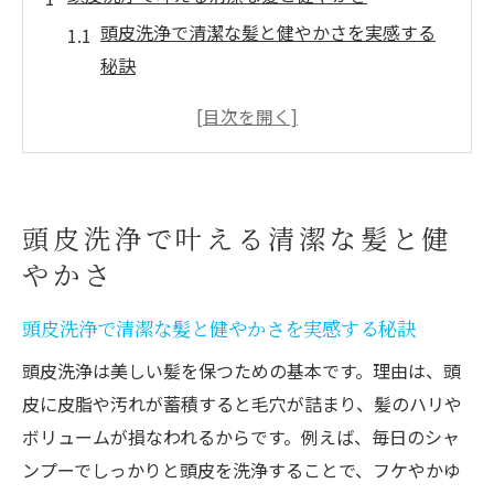
頭皮洗浄で清潔な髪と健やかさを実感する
秘訣
シャンプー選びが頭皮洗浄の効果を左右す
る理由
女性の髪を守る頭皮洗浄シャンプーの特徴
とは
頭皮洗浄で叶える清潔な髪と健
頭皮の毛穴詰まりを防ぐ洗浄方法を徹底解
やかさ
説
市販シャンプーで手軽に始める頭皮洗浄の
頭皮洗浄で清潔な髪と健やかさを実感する秘訣
コツ
頭皮洗浄は美しい髪を保つための基本です。理由は、頭
頭皮洗浄が毎日の快適な髪生活につながる
皮に皮脂や汚れが蓄積すると毛穴が詰まり、髪のハリや
理由
ボリュームが損なわれるからです。例えば、毎日のシャ
女性に優しい頭皮洗浄シャンプーの選び方
ンプーでしっかりと頭皮を洗浄することで、フケやかゆ
女性向け頭皮洗浄シャンプーを選ぶポイン