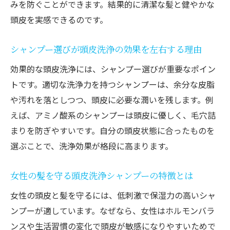
みを防ぐことができます。結果的に清潔な髪と健やかな
ト
頭皮を実感できるのです。
頭皮洗浄力と優しさを両立する成分に注目
シャンプー選びが頭皮洗浄の効果を左右する理由
市販で手に入る頭皮洗浄シャンプーの特徴
頭皮の匂いやかゆみ対策に適した洗浄方法
効果的な頭皮洗浄には、シャンプー選びが重要なポイン
トです。適切な洗浄力を持つシャンプーは、余分な皮脂
スカルプシャンプー選びで美髪を守る秘訣
や汚れを落としつつ、頭皮に必要な潤いを残します。例
頭皮洗浄で髪のボリュームを保つ選び方
えば、アミノ酸系のシャンプーは頭皮に優しく、毛穴詰
頭皮の毛穴詰まり解消に役立つ洗浄方法
まりを防ぎやすいです。自分の頭皮状態に合ったものを
頭皮洗浄で毛穴詰まりを解消する洗い方の
選ぶことで、洗浄効果が格段に高まります。
コツ
シャンプー選びが毛穴ケアを左右する理由
女性の髪を守る頭皮洗浄シャンプーの特徴とは
市販頭皮洗浄シャンプーの効果的な活用法
女性の頭皮と髪を守るには、低刺激で保湿力の高いシャ
女性が実践したい毛穴詰まり防止の頭皮洗
ンプーが適しています。なぜなら、女性はホルモンバラ
浄
ンスや生活習慣の変化で頭皮が敏感になりやすいためで