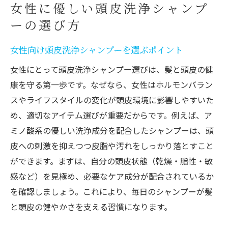
毎日使える頭皮洗浄シャンプーの選び方と
女性に優しい頭皮洗浄シャンプ
頻度
ーの選び方
クレンジングシャンプーで毛穴の汚れを落
女性向け頭皮洗浄シャンプーを選ぶポイント
とすコツ
正しい頭皮洗浄で髪と頭皮を健やかに保つ
女性にとって頭皮洗浄シャンプー選びは、髪と頭皮の健
方法
康を守る第一歩です。なぜなら、女性はホルモンバラン
スやライフスタイルの変化が頭皮環境に影響しやすいた
市販クレンジングシャンプー活用の注意点
め、適切なアイテム選びが重要だからです。例えば、ア
頭皮洗浄で毎日を快適に過ごすコツ
ミノ酸系の優しい洗浄成分を配合したシャンプーは、頭
頭皮洗浄で毎日快適な髪と頭皮を実現する
皮への刺激を抑えつつ皮脂や汚れをしっかり落とすこと
方法
ができます。まずは、自分の頭皮状態（乾燥・脂性・敏
シャンプー選びで変わる頭皮の快適な習慣
感など）を見極め、必要なケア成分が配合されているか
女性のための頭皮洗浄ルーティンの作り方
を確認しましょう。これにより、毎日のシャンプーが髪
市販頭皮洗浄シャンプーで時短ケアを叶え
と頭皮の健やかさを支える習慣になります。
る