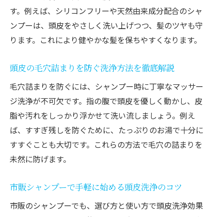
スカルプシャンプーの毛穴ケアポイント紹
す。例えば、シリコンフリーや天然由来成分配合のシャ
介
ンプーは、頭皮をやさしく洗い上げつつ、髪のツヤも守
頭皮洗浄で健やかな頭皮環境を目指す方法
ります。これにより健やかな髪を保ちやすくなります。
市販で手軽に始める頭皮洗浄ケア術
頭皮の毛穴詰まりを防ぐ洗浄方法を徹底解説
市販シャンプーで手軽に始める頭皮洗浄術
毛穴詰まりを防ぐには、シャンプー時に丁寧なマッサー
頭皮洗浄シャンプー市販品の選び方のコツ
ジ洗浄が不可欠です。指の腹で頭皮を優しく動かし、皮
女性向け市販頭皮洗浄シャンプーの特徴解
脂や汚れをしっかり浮かせて洗い流しましょう。例え
説
ば、すすぎ残しを防ぐために、たっぷりのお湯で十分に
頭皮の匂いやかゆみに市販ケアを活用する
すすぐことも大切です。これらの方法で毛穴の詰まりを
方法
未然に防げます。
スカルプシャンプー市販品の賢い選択ポイ
ント
市販シャンプーで手軽に始める頭皮洗浄のコツ
頭皮洗浄を市販製品で続けるメリットとは
市販のシャンプーでも、選び方と使い方で頭皮洗浄効果
頭皮のかゆみや匂い対策に洗浄を見直す