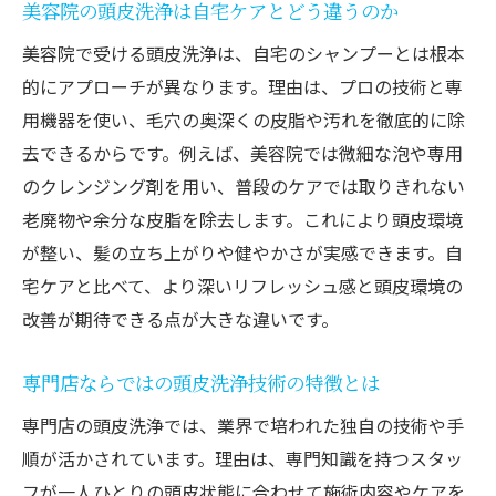
美容院の頭皮洗浄は自宅ケアとどう違うのか
コツ
美容院で受ける頭皮洗浄は、自宅のシャンプーとは根本
頭皮洗浄後のケアで効果を持続させるポイ
的にアプローチが異なります。理由は、プロの技術と専
ント
用機器を使い、毛穴の奥深くの皮脂や汚れを徹底的に除
美容院施術後におすすめの頭皮洗浄セルフ
去できるからです。例えば、美容院では微細な泡や専用
ケア
のクレンジング剤を用い、普段のケアでは取りきれない
頭皮洗浄専門店のアドバイスを生かす習慣
老廃物や余分な皮脂を除去します。これにより頭皮環境
づくり
が整い、髪の立ち上がりや健やかさが実感できます。自
頭皮洗浄後の生活習慣改善で髪の健康を守
宅ケアと比べて、より深いリフレッシュ感と頭皮環境の
る
改善が期待できる点が大きな違いです。
頭皮洗浄の良い効果を長く感じるための注
意点
専門店ならではの頭皮洗浄技術の特徴とは
頭皮洗浄と日常ケアの相乗効果を高める方
専門店の頭皮洗浄では、業界で培われた独自の技術や手
法
順が活かされています。理由は、専門知識を持つスタッ
自分に合う頭皮洗浄ケア選びで美髪を実現
フが一人ひとりの頭皮状態に合わせて施術内容やケアを