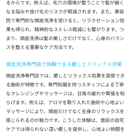
るからです。例えば、毛穴の環境が整うことで髪が細く
美容院ならではの頭皮洗浄の魅力を徹底解説
なる悩みや抜け毛のリスクが軽減されます。また、美容
美容院の頭皮洗浄は自宅ケアとどう違うの
院で専門的な頭皮洗浄を受けると、リラクゼーション効
か
果も得られ、精神的なストレス軽減にも繋がります。つ
専門店ならではの頭皮洗浄技術の特徴とは
まり、頭皮洗浄は髪の美しさだけでなく、心身のバラン
頭皮洗浄とヘッドスパの組み合わせの魅力
スを整える重要なケア方法です。
解説
頭皮洗浄専門店で体験できる癒しとリラックス効果
美容院の頭皮洗浄で得られる髪質変化の理
由
頭皮洗浄専門店では、癒しとリラックス効果を実感でき
る施術が特徴です。専門知識を持つスタッフによる丁寧
頭皮洗浄専門店の選び方と満足できる体験
なクレンジングやマッサージは、日常の疲れや緊張を和
法
らげます。例えば、アロマを取り入れた施術や心地よい
頭皮洗浄が美容院で人気の理由を探る
マッサージにより、頭皮だけでなく全身のリラックスを
頭皮洗浄とヘッドスパの違いを知るメリット
感じられるのが魅力です。こうした体験は、普段の自宅
頭皮洗浄とヘッドスパの効果の違いを比較
ケアでは得られない深い癒しを提供し、心地よい時間を
解説