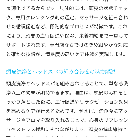
最適化できるからです。具体的には、頭皮の状態チェッ
頭皮洗浄で自分に合った美髪ケアを見つけ
ク、専用クレンジング剤の選定、マッサージを組み合わ
る方法
せた循環促進など、段階的なプロセスが特徴です。これ
頭皮洗浄専門店のカウンセリング活用術
により、頭皮の血行促進や保湿、栄養補給まで一貫して
頭皮洗浄の体験談から学ぶ自分に合う選び
サポートされます。専門店ならではのきめ細やかな対応
方
と確かな技術が、満足度の高いケア体験を実現します。
美容院の頭皮洗浄メニューで理想の髪質へ
頭皮洗浄の効果を実感するケア選びのポイ
頭皮洗浄とヘッドスパの組み合わせの魅力解説
ント
頭皮洗浄とヘッドスパを組み合わせることで、単なる洗
頭皮洗浄と他ケアを組み合わせて美髪を目
浄以上の効果が期待できます。理由は、頭皮の汚れをし
指す
っかり落とした後に、血行促進やリラクゼーション効果
を高めるケアが行えるためです。例えば、洗浄後にマッ
サージやアロマを取り入れることで、心身のリフレッシ
ュやストレス緩和にもつながります。頭皮の健康維持と