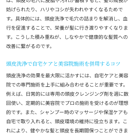
は、頭皮の毛穴に皮脂や汚れが蓄積すると、髪の成長が
自分の頭皮タイプに合う頭皮洗浄の選び方
妨げられたり、ハリやコシが失われやすくなるためで
頭皮洗浄の頻度と効果的な習慣作りのポイ
す。具体的には、頭皮洗浄で毛穴の詰まりを解消し、血
ント
行を促進することで、栄養が髪に行き渡りやすくなりま
頭皮洗浄と日常ケアの組み合わせで美髪へ
す。こうした積み重ねが、しなやかで健康的な髪質への
専門的な頭皮洗浄を選ぶ際の注意点とは
改善に繋がるのです。
頭皮洗浄専門店を選ぶ際の確認ポイントま
頭皮洗浄で自宅ケアと美容院施術を併用するコツ
とめ
美容院での頭皮洗浄の安全性と衛生面に注
頭皮洗浄の効果を最大限に活かすには、自宅ケアと美容
目
院での専門施術を上手に組み合わせることが重要です。
頭皮洗浄前にやってはいけないことを知る
例えば、日常的には専用の頭皮クレンジング剤を週に数
回使い、定期的に美容院でプロの施術を受けるのが理想
頭皮洗浄コース選びで失敗しないための工
的です。また、シャンプー時のマッサージや保湿ケアも
夫
自宅で取り入れると、頭皮環境の維持に役立ちます。こ
施術前後の頭皮状態チェックの重要性とは
れにより、健やかな髪と頭皮を長期間保つことができま
頭皮洗浄の口コミや評判を活用する方法