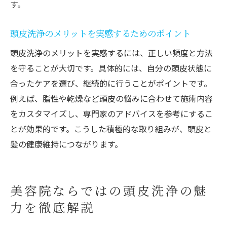
す。
頭皮洗浄の最適な頻度とケア方法を探る
頭皮洗浄の理想的な頻度と効果的な周期の
頭皮洗浄のメリットを実感するためのポイント
目安
頭皮洗浄のメリットを実感するには、正しい頻度と方法
美容院での頭皮洗浄と自宅ケアのバランス
を守ることが大切です。具体的には、自分の頭皮状態に
方法
合ったケアを選び、継続的に行うことがポイントです。
頭皮タイプ別に最適な頭皮洗浄頻度を考え
例えば、脂性や乾燥など頭皮の悩みに合わせて施術内容
る
をカスタマイズし、専門家のアドバイスを参考にするこ
頭皮洗浄の意味を理解して正しいケアを実
とが効果的です。こうした積極的な取り組みが、頭皮と
践
髪の健康維持につながります。
頭皮洗浄専門店利用のタイミングを見極め
るコツ
美容院ならではの頭皮洗浄の魅
頭皮洗浄の頻度を守ることで得られるメリ
力を徹底解説
ット
美容院で受ける頭皮洗浄の効果を長持ちさせる