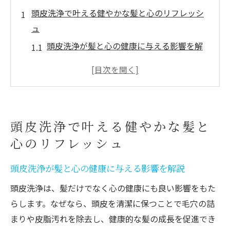
頭皮洗浄で叶える健やかな髪と心のリフレッシ
ュ
頭皮洗浄が髪と心の健康に与える影響を解
説
頭皮洗浄専門店で体験できる癒しとリラッ
クス効果
頭皮洗浄は日常のストレス軽減にも役立つ
頭皮洗浄で叶える健やかな髪と
理由
心のリフレッシュ
髪質改善に頭皮洗浄が必要とされる背景と
は
頭皮洗浄が髪と心の健康に与える影響を解説
頭皮洗浄で自宅ケアと美容院施術を併用す
頭皮洗浄は、髪だけでなく心の健康にも良い影響をもた
るコツ
らします。なぜなら、頭皮を清潔に保つことで毛穴の詰
頭皮洗浄のメリットを実感するためのポイ
まりや皮脂汚れを除去し、健康的な髪の成長を促進でき
ント