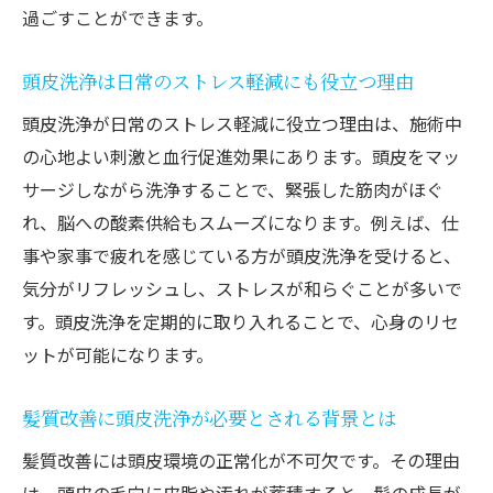
過ごすことができます。
頭皮洗浄で得られるメリットとヘッドスパ
の特徴
頭皮洗浄は日常のストレス軽減にも役立つ理由
自分に合う頭皮ケアは頭皮洗浄かヘッドス
頭皮洗浄が日常のストレス軽減に役立つ理由は、施術中
パか
の心地よい刺激と血行促進効果にあります。頭皮をマッ
頭皮洗浄専門店での選択基準を知るポイン
サージしながら洗浄することで、緊張した筋肉がほぐ
ト
れ、脳への酸素供給もスムーズになります。例えば、仕
頭皮洗浄の意味を理解して効果的なケアを
事や家事で疲れを感じている方が頭皮洗浄を受けると、
選ぶ
気分がリフレッシュし、ストレスが和らぐことが多いで
ヘッドスパと頭皮洗浄の最適な使い分け方
す。頭皮洗浄を定期的に取り入れることで、心身のリセ
ットが可能になります。
理想の頭皮環境を作るための洗浄ポイント
頭皮洗浄で理想的な頭皮環境を整えるコツ
髪質改善に頭皮洗浄が必要とされる背景とは
美容院で行う頭皮洗浄の正しい手順を紹介
髪質改善には頭皮環境の正常化が不可欠です。その理由
頭皮トラブルを防ぐ洗浄ポイントと注意点