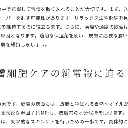
環境要因が潤いに与える影響
の中で意識して習慣を取り入れることが大切です。まず、
効果的な保湿タイミングの見極め
オーバーを乱す可能性があります。リラックス法や趣味を
潤いを保つための日常的な工夫
感を維持するのに役立ちます。さらに、喫煙や過度の飲酒
皮膚細胞が持つ力を引き出すスキンケア戦略
の原因となります。適切な保湿剤を使い、皮膚に必要な潤
肌の自然治癒力を高めるセルフケア
な肌を維持しましょう。
予防美容と細胞の関係性
細胞活性成分を取り入れた製品選び
膚細胞ケアの新常識に迫る
皮膚の酸化を防ぐためのアプローチ
日常ケアに取り入れるべき新成分
肌の健康を維持するための生活習慣
健康な肌を目指す人必見！皮膚細胞の正しい知識とケア法
要素です。皮膚の表面には、皮脂と呼ばれる自然なオイル
る天然保湿因子(NMF)も、皮膚内の水分保持を助けます
肌トラブルを未然に防ぐ知識
は、効果的なスキンケアを行うための一歩です。具体的に
セルフチェックで肌の状態を把握