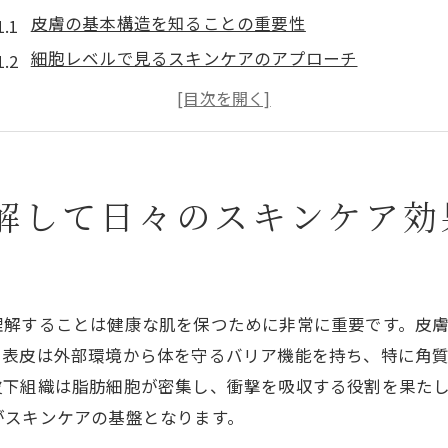
皮膚の基本構造を知ることの重要性
細胞レベルで見るスキンケアのアプローチ
ターンオーバーの周期と健康肌の関係
外部環境が肌細胞に与える影響
毎日のケアに役立つ科学的アプローチ
肌トラブルの予防に効果的な習慣
解して日々のスキンケア効
潤いを守るための皮膚細胞ケアの新常識に迫る
保湿のメカニズムを理解する
新しい保湿成分の効果と利用法
理解することは健康な肌を保つために非常に重要です。皮
肌のバリア機能を高める方法
。表皮は外部環境から体を守るバリア機能を持ち、特に角
細胞間脂質の役割とその補充方法
皮下組織は脂肪細胞が密集し、衝撃を吸収する役割を果た
乾燥肌を改善する最新の研究成果
がスキンケアの基盤となります。
日常生活で潤いを保つためのヒント