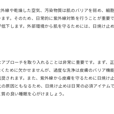
紫外線対策と細胞保護
美容目的での細胞活性化法
外線や乾燥した空気、汚染物質は肌のバリアを弱め、細胞
ります。そのため、日常的に紫外線対策を行うことが重要
皮膚の健康を左右する細胞の働きと正しいケア方法
が低下します。外部環境から肌を守るためには、日焼け止
皮膚の免疫機能とその重要性
細胞の修復機能を最大限に活かす
正しい洗顔方法とその効果
細胞を活性化させるマッサージ法
なアプローチを取り入れることは非常に重要です。まず、
栄養補給で細胞の健康を維持する
除くために欠かせませんが、過度な洗浄は皮膚のバリア機
最新の研究に基づくケアテクニック
推奨されます。また、紫外線から皮膚を守るために日焼け
肌の潤いを保つための細胞レベルでのケアアプローチ
化の原因ともなるため、日焼け止めは日常の必須アイテム
細胞膜の働きを理解する
と質の良い睡眠を心がけましょう。
自然由来の保湿成分とその効果
細胞の水分保持力を高める方法