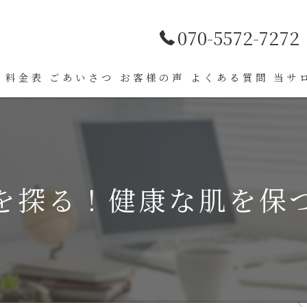
070-5572-7272
料金表
ごあいさつ
お客様の声
よくある質問
当サ
薄毛
肌ト
を探る！健康な肌を保
髪質
パー
カラ