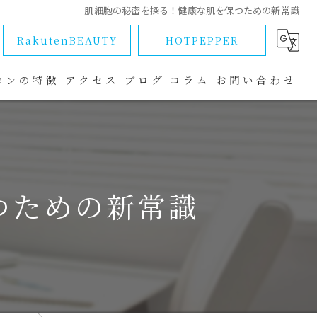
肌細胞の秘密を探る！健康な肌を保つための新常識
RakutenBEAUTY
HOTPEPPER
ロンの特徴
アクセス
ブログ
コラム
お問い合わせ
ラブル
つための新常識
改善
マ
ー