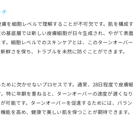
なぜ肌は荒れるのか？皮膚細胞が教える健康肌への道
ーチ
肌荒れの原因を見極める
皮膚を細胞レベルで理解することが不可欠です。肌を構成
ストレスと肌の関係性
皮の基底層では新しい皮膚細胞が日々生成され、やがて表
皮膚細胞の健康を守る食生活
ます。細胞レベルでのスキンケアとは、このターンオーバ
炎症を抑えるケアのポイント
に新鮮さを保ち、トラブルを未然に防ぐことができます。
アレルギー対策と肌荒れ防止法
肌荒れを改善するためのセルフケア
皮膚細胞の秘密を解き明かし美肌を手に入れる秘訣
ために欠かせないプロセスです。通常、28日程度で皮膚
美肌を支える細胞の秘密
す。特に年齢を重ねると、ターンオーバーの速度が遅くな
アンチエイジングの観点から見る皮膚細胞
とが可能です。ターンオーバーを促進するためには、バラ
ア機能を高め、健康で美しい肌を保つことが期待できます。
最新の美容成分と細胞の関係
肌の再生力を引き出す方法