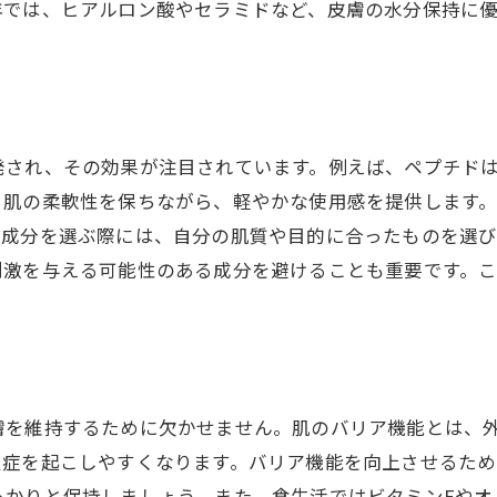
年では、ヒアルロン酸やセラミドなど、皮膚の水分保持に
ターゲット別のスキンケア方法
皮膚細胞の状態を改善するための食事
専門家が推奨するケア習慣
長期的に健康な肌を維持する秘訣
発され、その効果が注目されています。例えば、ペプチド
、肌の柔軟性を保ちながら、軽やかな使用感を提供します
い成分を選ぶ際には、自分の肌質や目的に合ったものを選
刺激を与える可能性のある成分を避けることも重要です。
膚を維持するために欠かせません。肌のバリア機能とは、
炎症を起こしやすくなります。バリア機能を向上させるため
かりと保持しましょう。また、食生活ではビタミンEやオ