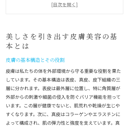
スキンケア製品の選び方とその効果
日常のケアで美肌を保つためのポイント
皮膚美容における食事の影響
日常的に行うべき基本的なスキンケア方法
美しさを引き出す皮膚美容の基
季節ごとの皮膚の健康を守るスキンケアの秘訣
本とは
春の肌荒れ対策と保湿方法
皮膚の基本構造とその役割
夏の紫外線対策と美白ケア
秋の乾燥を防ぐための皮膚ケア
皮膚は私たちの体を外部環境から守る重要な役割を果た
しています。その基本構造は表皮、真皮、皮下組織の三
冬の皮膚保護法と栄養補給
層に分かれます。表皮は最外層に位置し、特に角質層が
季節変化に応じたスキンケア製品の選び方
外部からの刺激や細菌の侵入を防ぐバリア機能を担って
年間を通じた皮膚健康を保つためのヒント
います。この層が健康でないと、肌荒れや乾燥が生じや
敏感肌の救世主となる新しいスキンケア法
すくなります。次に、真皮はコラーゲンやエラスチンに
敏感肌の特性とその原因
よって構成され、肌の弾力性と強度を支えています。真