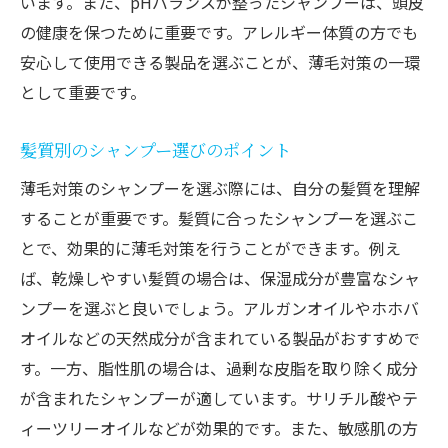
います。また、pHバランスが整ったシャンプーは、頭皮
科学派シャンプーの効果と安全性
の健康を保つために重要です。アレルギー体質の方でも
自然派と科学派どちらが良いか判断するポ
安心して使用できる製品を選ぶことが、薄毛対策の一環
イント
として重要です。
両者の成分比較と使用感
髪質別のシャンプー選びのポイント
環境への配慮と持続可能性
薄毛対策のシャンプーを選ぶ際には、自分の髪質を理解
使用者の声と選び方のヒント
することが重要です。髪質に合ったシャンプーを選ぶこ
とで、効果的に薄毛対策を行うことができます。例え
ば、乾燥しやすい髪質の場合は、保湿成分が豊富なシャ
ンプーを選ぶと良いでしょう。アルガンオイルやホホバ
オイルなどの天然成分が含まれている製品がおすすめで
す。一方、脂性肌の場合は、過剰な皮脂を取り除く成分
が含まれたシャンプーが適しています。サリチル酸やテ
ィーツリーオイルなどが効果的です。また、敏感肌の方