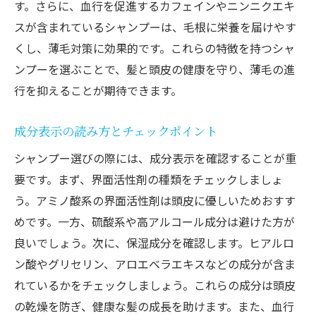
す。さらに、血行を促進するカフェインやニンニクエキ
方
スが含まれているシャンプーは、毛根に栄養を届けやす
自然派シャンプーの利点
くし、薄毛対策に効果的です。これらの特徴を持つシャ
有機成分の効果と安全性
ンプーを選ぶことで、髪と頭皮の健康を守り、薄毛の進
アロマテラピーによるリラクゼーション効
行を抑えることが期待できます。
果
成分表示の読み方とチェックポイント
エッセンシャルオイルの使い方
植物性成分の役割と効果
シャンプー選びの際には、成分表示を確認することが重
要です。まず、界面活性剤の種類をチェックしましょ
化学物質を避ける理由
う。アミノ酸系の界面活性剤は頭皮に優しいためおすす
頭皮を健康に保つ薄毛対策シャンプーの使い方
めです。一方、硫酸系や高アルコール成分は避けた方が
短期間で効果を感じられるシャンプー
良いでしょう。次に、保湿成分を確認します。ヒアルロ
長期間使用による髪質の変化
ン酸やグリセリン、アロエベラエキスなどの成分が含ま
ユーザーの口コミと評価
れているかをチェックしましょう。これらの成分は頭皮
臨床試験結果の比較
の乾燥を防ぎ、健康な髪の成長を助けます。また、血行