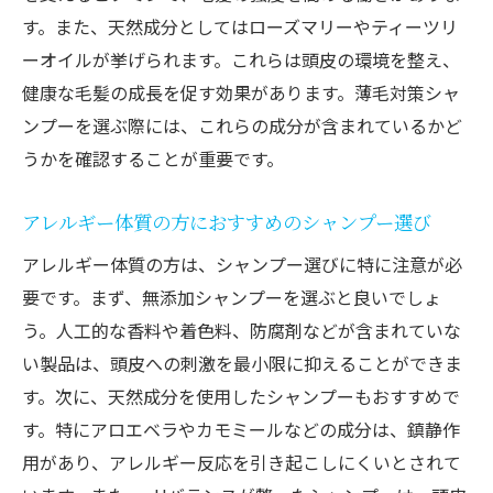
す。また、天然成分としてはローズマリーやティーツリ
シャンプー後のアフターケア
ーオイルが挙げられます。これらは頭皮の環境を整え、
効果を最大限に引き出す使用頻度
健康な毛髪の成長を促す効果があります。薄毛対策シャ
コンディショナーの選び方と使い方
ンプーを選ぶ際には、これらの成分が含まれているかど
頭皮環境を整える習慣
うかを確認することが重要です。
薄毛改善を目指す最新シャンプーガイド
アレルギー体質の方におすすめのシャンプー選び
髪の悩みに合わせたシャンプーの選び方
様々な髪質に対応するシャンプー
アレルギー体質の方は、シャンプー選びに特に注意が必
要です。まず、無添加シャンプーを選ぶと良いでしょ
効果的な成分とその働き
う。人工的な香料や着色料、防腐剤などが含まれていな
シャンプーの香りとリラクゼーション効果
い製品は、頭皮への刺激を最小限に抑えることができま
価格帯別おすすめのシャンプー
す。次に、天然成分を使用したシャンプーもおすすめで
購入前にチェックするべきポイント
す。特にアロエベラやカモミールなどの成分は、鎮静作
自然に優しい薄毛対策シャンプーの選び方
用があり、アレルギー反応を引き起こしにくいとされて
自然派シャンプーのメリットとデメリット