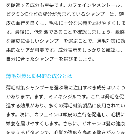
リアルな使用感と注意点
を促進する成分も重要です。カフェインやメントール、
ビタミンEなどの成分が含まれているシャンプーは、頭
定期的な使用で感じる効果
皮の血行を良くし、毛根に十分な栄養を届けやすくしま
薄毛に悩む方必見効果的なシャンプー選びのポ
す。最後に、低刺激であることを確認しましょう。敏感
イント
な頭皮に優しいシャンプーを選ぶことで、薄毛対策に効
科学的根拠に基づく成分選び
果的なケアが可能です。成分表示をしっかりと確認し、
研究と臨床試験結果の解説
自分に合ったシャンプーを選びましょう。
医師や専門家の推薦シャンプー
科学的な視点から見た効果的な使用法
薄毛対策に効果的な成分とは
特許成分を含むシャンプーの特徴
薄毛対策シャンプーを選ぶ際に注目すべき成分はいくつ
最新の科学技術を取り入れたシャンプー
かあります。まず、ミノキシジルです。これは発毛を促
薄毛対策に最適なシャンプー自然派と科学派の
進する効果があり、多くの薄毛対策製品に使用されてい
違い
ます。次に、カフェインは頭皮の血行を促進し、毛根に
栄養を届けやすくします。さらに、ビオチンは髪の健康
正しいシャンプーの使い方
を支えるビタミンで、毛髪の強度を高める働きがありま
頭皮マッサージの重要性