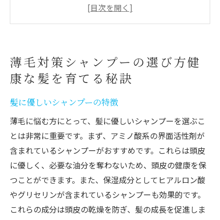
成分表示の読み方とチェックポイント
薄毛対策に効果的な成分とは
アレルギー体質の方におすすめのシャンプ
ー選び
薄毛対策シャンプーの選び方健
髪質別のシャンプー選びのポイント
康な髪を育てる秘訣
コストパフォーマンスの高いシャンプー
天然成分で薄毛対策おすすめシャンプーの効果
髪に優しいシャンプーの特徴
栄養バランスの整った食生活
薄毛に悩む方にとって、髪に優しいシャンプーを選ぶこ
ストレス管理とその影響
とは非常に重要です。まず、アミノ酸系の界面活性剤が
睡眠の質を向上させる方法
含まれているシャンプーがおすすめです。これらは頭皮
に優しく、必要な油分を奪わないため、頭皮の健康を保
日常的なヘアケアの重要性
つことができます。また、保湿成分としてヒアルロン酸
髪と頭皮に良い生活習慣
やグリセリンが含まれているシャンプーも効果的です。
エクササイズと血行促進
これらの成分は頭皮の乾燥を防ぎ、髪の成長を促進しま
科学的に証明された薄毛対策シャンプーの選び