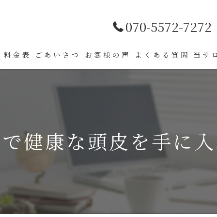
070-5572-7272
料金表
ごあいさつ
お客様の声
よくある質問
当サ
薄毛
肌ト
アで健康な頭皮を手に入
髪質
パー
カラ