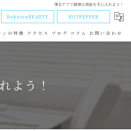
薄毛ケアで健康な頭皮を手に入れよう！
RakutenBEAUTY
HOTPEPPER
ロンの特徴
アクセス
ブログ
コラム
お問い合わせ
ラブル
れよう！
改善
マ
ー