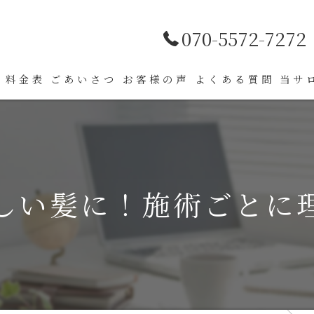
070-5572-7272
料金表
ごあいさつ
お客様の声
よくある質問
当サ
薄毛
肌ト
しい髪に！施術ごとに
髪質
パー
カラ