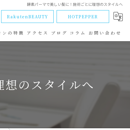
酵素パーマで美しい髪に！施術ごとに理想のスタイルへ
RakutenBEAUTY
HOTPEPPER
ロンの特徴
アクセス
ブログ
コラム
お問い合わせ
ラブル
理想のスタイルへ
改善
マ
ー