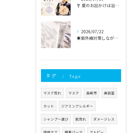
🎐 夏のお出かけは浴衣で🎐
2026/07/22
☀️紫外線対策しながら、毎日のスキンケアを。
タグ
Tags
マスク荒れ
マスク
長崎市
美容室
カット
ジアミンアレルギー
シャンプー選び
肌荒れ
ダメージレス
頭皮ケア
酵素パーマ
アトピー