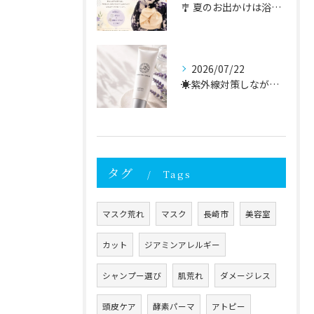
🎐 夏のお出かけは浴衣で🎐
2026/07/22
☀️紫外線対策しながら、毎日のスキンケアを。
タグ
Tags
マスク荒れ
マスク
長崎市
美容室
カット
ジアミンアレルギー
シャンプー選び
肌荒れ
ダメージレス
頭皮ケア
酵素パーマ
アトピー