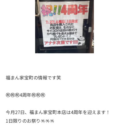
福まん家宝町の情報です笑
㊗️㊗️㊗️4周年㊗️㊗️㊗️
今月27日、福まん家宝町本店は4周年を迎えます！
1日限りのお祭り🪅🪅🪅